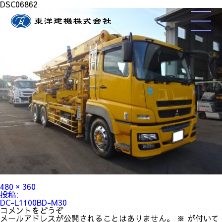
DSC06862
フ
480 × 360
ル
投
投稿:
サ
稿
DC-L1100BD-M30
イ
ナ
コメントをどうぞ
ズ
ビ
メールアドレスが公開されることはありません。
※
が付いて