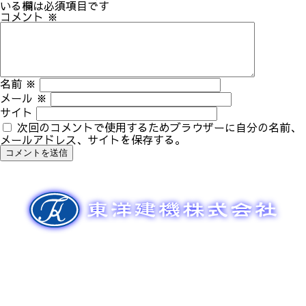
ゲ
いる欄は必須項目です
ー
コメント
※
シ
ョ
ン
名前
※
メール
※
サイト
次回のコメントで使用するためブラウザーに自分の名前、
メールアドレス、サイトを保存する。
新車販売
整備メンテナンス
中古車販売
部品販売