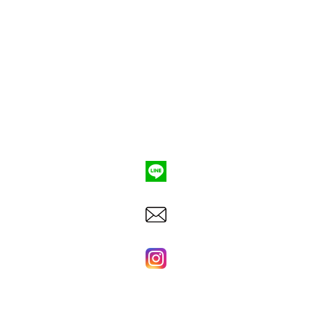
ポンプ車買取
会社概要
Q&A
お問合わせ
079-553-8207
東洋建機株式会社