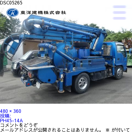
DSC05265
フ
480 × 360
ル
投
投稿:
サ
稿
PH45-14A
イ
ナ
コメントをどうぞ
ズ
ビ
メールアドレスが公開されることはありません。
※
が付いて