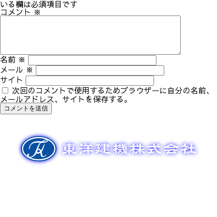
ゲ
いる欄は必須項目です
ー
コメント
※
シ
ョ
ン
名前
※
メール
※
サイト
次回のコメントで使用するためブラウザーに自分の名前、
メールアドレス、サイトを保存する。
新車販売
整備メンテナンス
中古車販売
部品販売