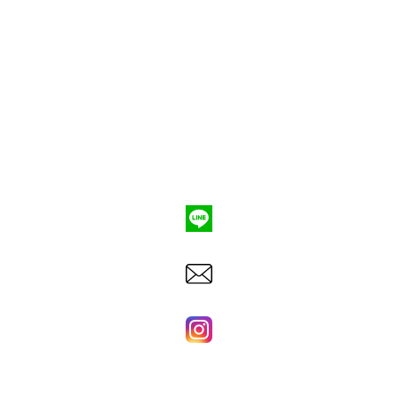
ポンプ車買取
会社概要
Q&A
お問合わせ
079-553-8207
東洋建機株式会社