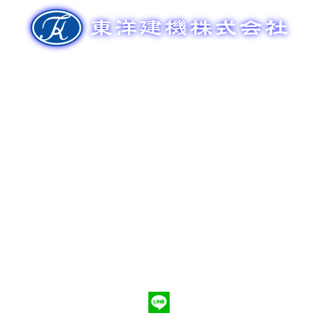
ゲ
ー
シ
ョ
ン
新車販売
整備メンテナンス
中古車販売
部品販売
ポンプ車買取
会社概要
Q&A
お問合わせ
079-553-8207