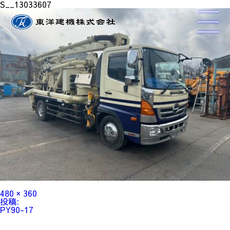
S__13033607
フ
480 × 360
ル
投
投稿:
サ
稿
PY90-17
イ
ナ
ズ
ビ