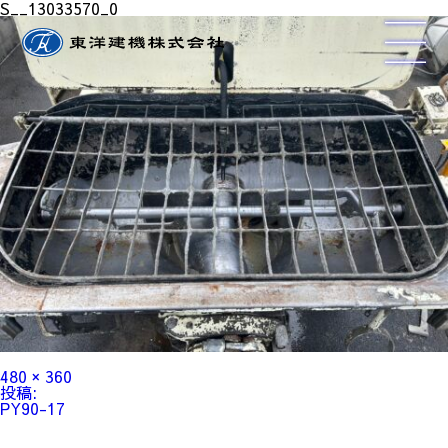
S__13033570_0
フ
480 × 360
ル
投
投稿:
サ
稿
PY90-17
イ
ナ
ズ
ビ