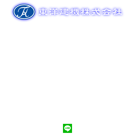
ゲ
ー
シ
ョ
ン
新車販売
整備メンテナンス
中古車販売
部品販売
ポンプ車買取
会社概要
Q&A
お問合わせ
079-553-8207