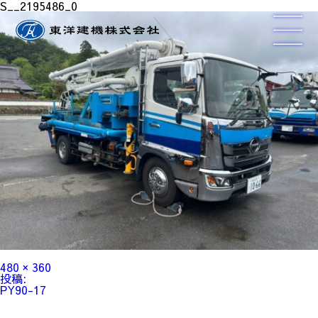
S__2195486_0
フ
480 × 360
ル
投
投稿:
サ
稿
PY90-17
イ
ナ
ズ
ビ