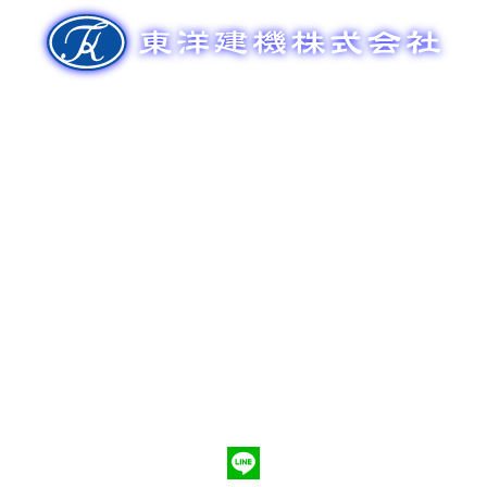
ゲ
ー
シ
ョ
ン
新車販売
整備メンテナンス
中古車販売
部品販売
ポンプ車買取
会社概要
Q&A
お問合わせ
079-553-8207