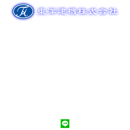
ゲ
ー
シ
ョ
ン
新車販売
整備メンテナンス
中古車販売
部品販売
ポンプ車買取
会社概要
Q&A
お問合わせ
079-553-8207