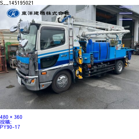
S__145195021
フ
480 × 360
ル
投
投稿:
サ
稿
PY90-17
イ
ナ
ズ
ビ