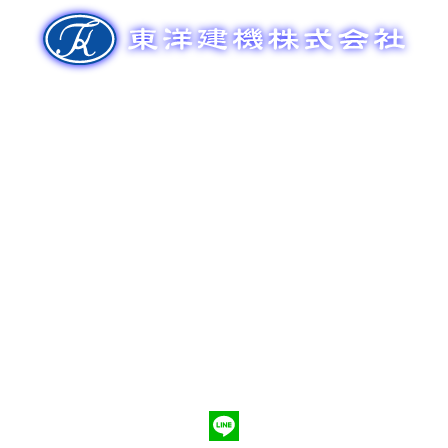
ゲ
ー
シ
ョ
ン
新車販売
整備メンテナンス
中古車販売
部品販売
ポンプ車買取
会社概要
Q&A
お問合わせ
079-553-8207