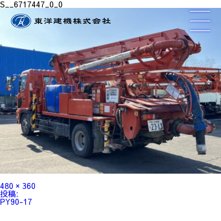
S__6717447_0_0
フ
480 × 360
ル
投
投稿:
サ
稿
PY90-17
イ
ナ
ズ
ビ