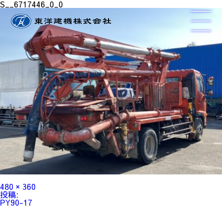
S__6717446_0_0
フ
480 × 360
ル
投
投稿:
サ
稿
PY90-17
イ
ナ
ズ
ビ