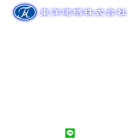
ゲ
ー
シ
ョ
ン
新車販売
整備メンテナンス
中古車販売
部品販売
ポンプ車買取
会社概要
Q&A
お問合わせ
079-553-8207