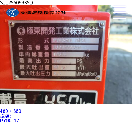
S__25509935_0
フ
480 × 360
ル
投
投稿:
サ
稿
PY90-17
イ
ナ
ズ
ビ