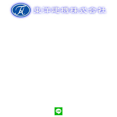
ゲ
ー
シ
ョ
ン
新車販売
整備メンテナンス
中古車販売
部品販売
ポンプ車買取
会社概要
Q&A
お問合わせ
079-553-8207