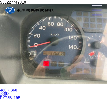
S__2277420_0
フ
480 × 360
ル
投
投稿:
サ
稿
PY75B-19B
イ
ナ
ズ
ビ