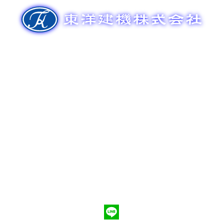
ゲ
ー
シ
ョ
ン
新車販売
整備メンテナンス
中古車販売
部品販売
ポンプ車買取
会社概要
Q&A
お問合わせ
079-553-8207