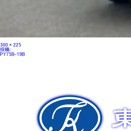
フ
300 × 225
ル
投
投稿:
サ
稿
PY75B-19B
イ
ナ
ズ
ビ
ゲ
ー
シ
ョ
ン