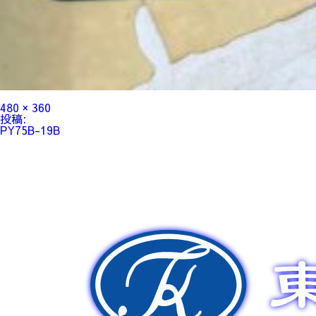
フ
480 × 360
ル
投
投稿:
サ
稿
PY75B-19B
イ
ナ
ズ
ビ
ゲ
ー
シ
ョ
ン