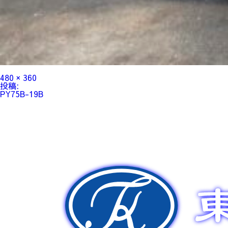
フ
480 × 360
ル
投
投稿:
サ
稿
PY75B-19B
イ
ナ
ズ
ビ
ゲ
ー
シ
ョ
ン