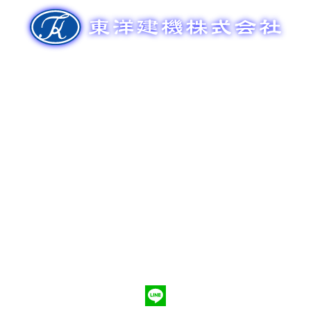
ゲ
ー
シ
ョ
ン
新車販売
整備メンテナンス
中古車販売
部品販売
ポンプ車買取
会社概要
Q&A
お問合わせ
079-553-8207