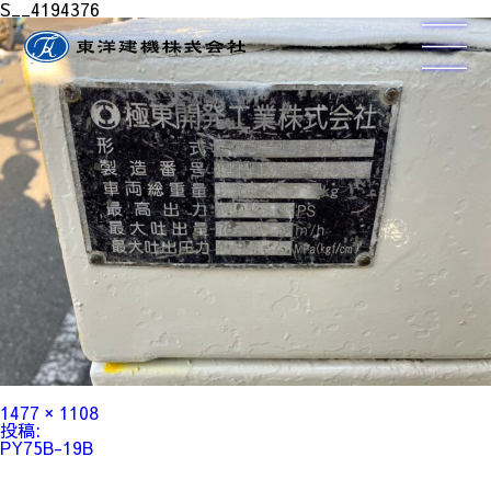
S__4194376
フ
1477 × 1108
ル
投
投稿:
サ
稿
PY75B-19B
イ
ナ
ズ
ビ