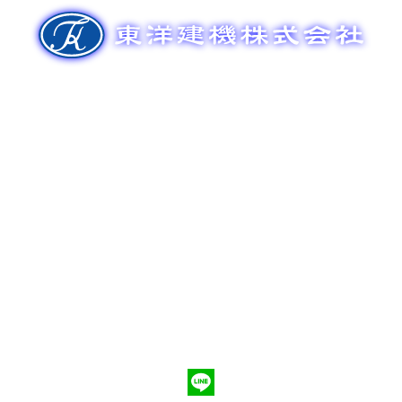
ゲ
ー
シ
ョ
ン
新車販売
整備メンテナンス
中古車販売
部品販売
ポンプ車買取
会社概要
Q&A
お問合わせ
079-553-8207