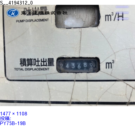
S__4194312_0
フ
1477 × 1108
ル
投
投稿:
サ
稿
PY75B-19B
イ
ナ
ズ
ビ