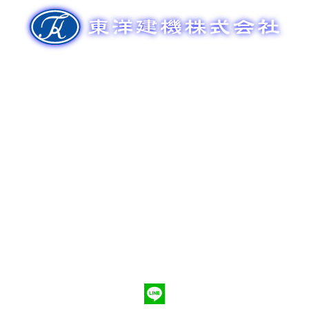
ゲ
ー
シ
ョ
ン
新車販売
整備メンテナンス
中古車販売
部品販売
ポンプ車買取
会社概要
Q&A
お問合わせ
079-553-8207