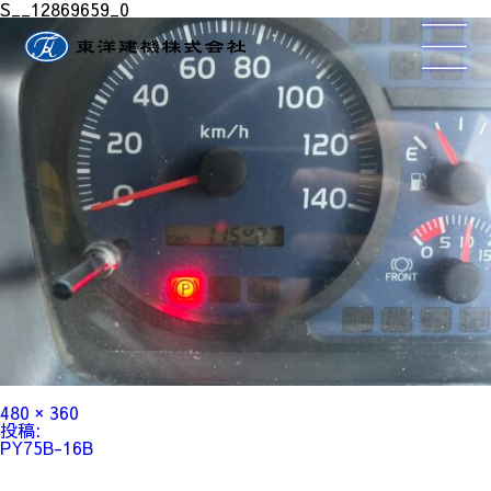
S__12869659_0
フ
480 × 360
ル
投
投稿:
サ
稿
PY75B-16B
イ
ナ
ズ
ビ