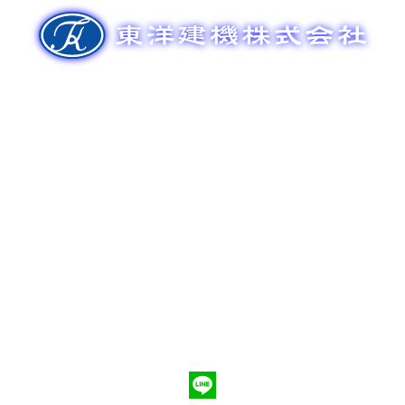
ゲ
ー
シ
ョ
ン
新車販売
整備メンテナンス
中古車販売
部品販売
ポンプ車買取
会社概要
Q&A
お問合わせ
079-553-8207