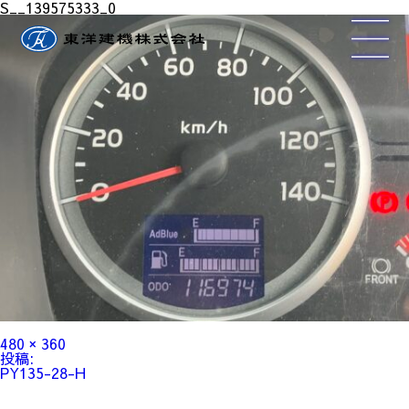
S__139575333_0
フ
480 × 360
ル
投
投稿:
サ
稿
PY135-28-H
イ
ナ
ズ
ビ