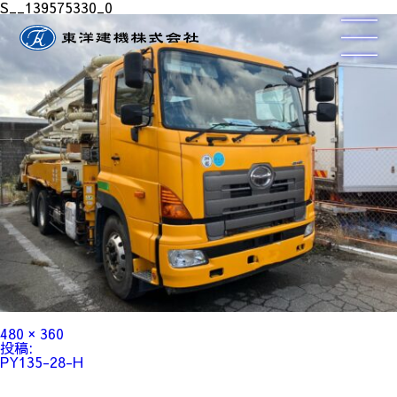
S__139575330_0
フ
480 × 360
ル
投
投稿:
サ
稿
PY135-28-H
イ
ナ
ズ
ビ