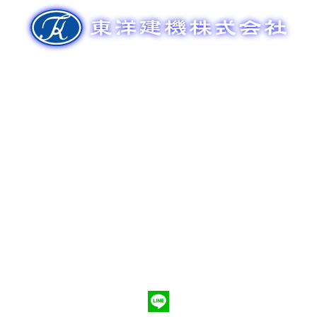
ゲ
ー
シ
ョ
ン
新車販売
整備メンテナンス
中古車販売
部品販売
ポンプ車買取
会社概要
Q&A
お問合わせ
079-553-8207