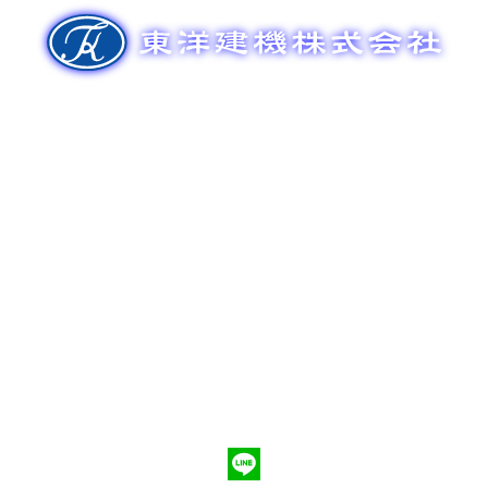
ゲ
ー
シ
ョ
ン
新車販売
整備メンテナンス
中古車販売
部品販売
ポンプ車買取
会社概要
Q&A
お問合わせ
079-553-8207