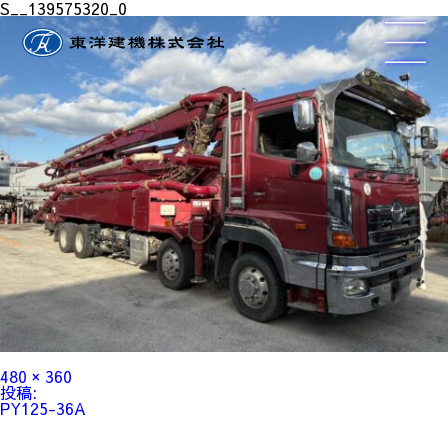
S__139575320_0
フ
480 × 360
ル
投
投稿:
サ
稿
PY125-36A
イ
ナ
ズ
ビ