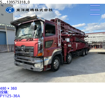
S__139575318_0
フ
480 × 360
ル
投
投稿:
サ
稿
PY125-36A
イ
ナ
ズ
ビ