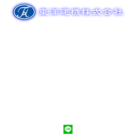
ゲ
ー
シ
ョ
ン
新車販売
整備メンテナンス
中古車販売
部品販売
ポンプ車買取
会社概要
Q&A
お問合わせ
079-553-8207