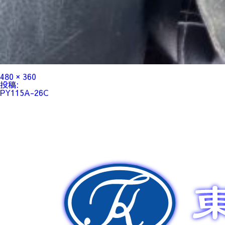
フ
480 × 360
ル
投
投稿:
サ
稿
PY115A-26C
イ
ナ
ズ
ビ
ゲ
ー
シ
ョ
ン