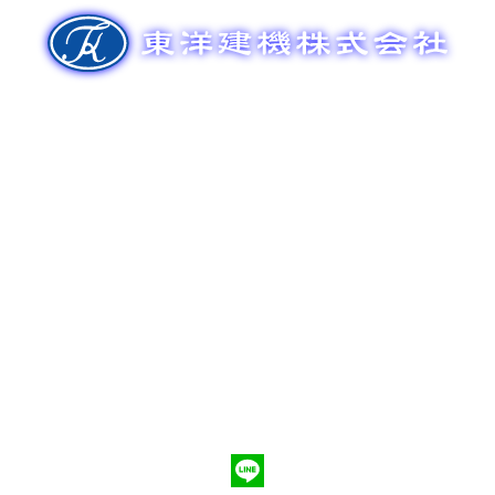
ゲ
ー
シ
ョ
ン
新車販売
整備メンテナンス
中古車販売
部品販売
ポンプ車買取
会社概要
Q&A
お問合わせ
079-553-8207