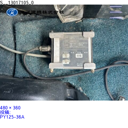
S__13017105_0
フ
480 × 360
ル
投
投稿:
サ
稿
PY125-36A
イ
ナ
ズ
ビ