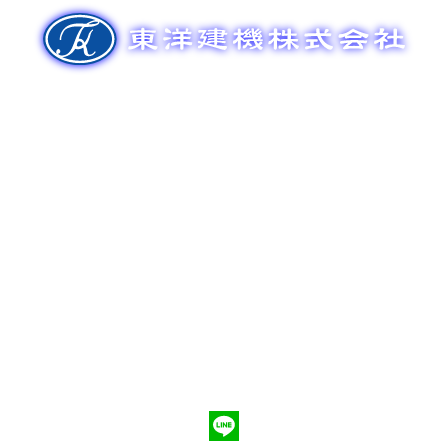
ゲ
ー
シ
ョ
ン
新車販売
整備メンテナンス
中古車販売
部品販売
ポンプ車買取
会社概要
Q&A
お問合わせ
079-553-8207