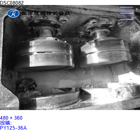
DSC08082
フ
480 × 360
ル
投
投稿:
サ
稿
PY125-36A
イ
ナ
ズ
ビ