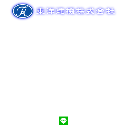
ゲ
ー
シ
ョ
ン
新車販売
整備メンテナンス
中古車販売
部品販売
ポンプ車買取
会社概要
Q&A
お問合わせ
079-553-8207