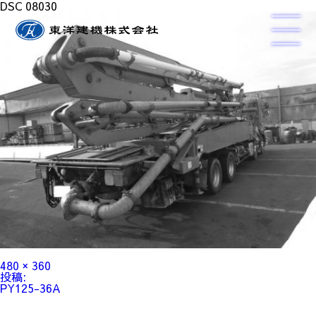
DSC 08030
フ
480 × 360
ル
投
投稿:
サ
稿
PY125-36A
イ
ナ
ズ
ビ