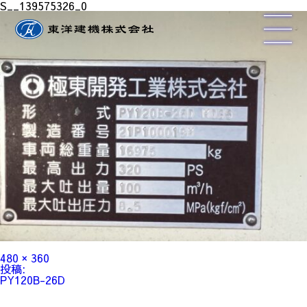
S__139575326_0
フ
480 × 360
ル
投
投稿:
サ
稿
PY120B-26D
イ
ナ
ズ
ビ