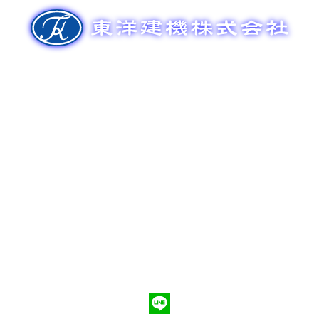
ゲ
ー
シ
ョ
ン
新車販売
整備メンテナンス
中古車販売
部品販売
ポンプ車買取
会社概要
Q&A
お問合わせ
079-553-8207