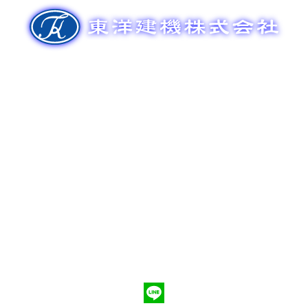
ゲ
ー
シ
ョ
ン
新車販売
整備メンテナンス
中古車販売
部品販売
ポンプ車買取
会社概要
Q&A
お問合わせ
079-553-8207