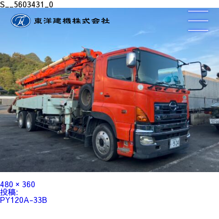
S__5603431_0
フ
480 × 360
ル
投
投稿:
サ
稿
PY120A-33B
イ
ナ
ズ
ビ