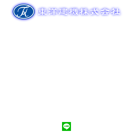
ゲ
ー
シ
ョ
ン
新車販売
整備メンテナンス
中古車販売
部品販売
ポンプ車買取
会社概要
Q&A
お問合わせ
079-553-8207