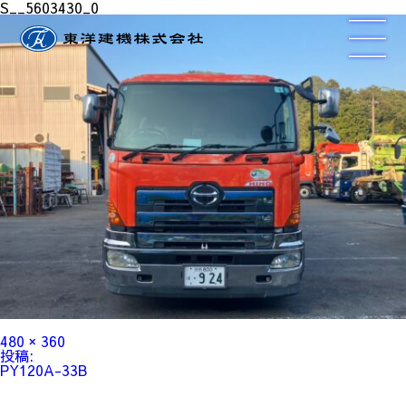
S__5603430_0
フ
480 × 360
ル
投
投稿:
サ
稿
PY120A-33B
イ
ナ
ズ
ビ