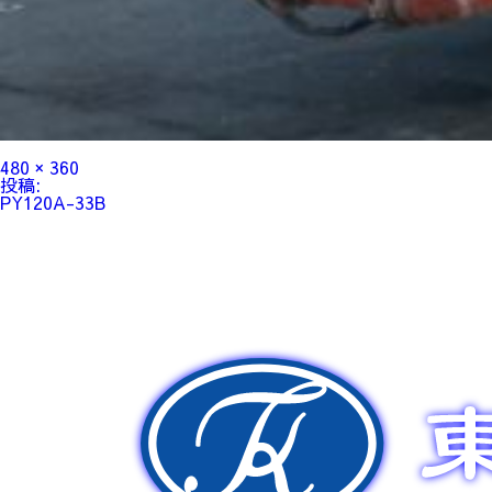
フ
480 × 360
ル
投
投稿:
サ
稿
PY120A-33B
イ
ナ
ズ
ビ
ゲ
ー
シ
ョ
ン