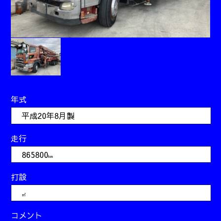
年式
平成20年8月製
走行
865800
km
打設
㎥
コメント