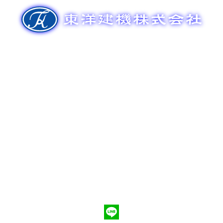
ゲ
ー
シ
ョ
ン
新車販売
整備メンテナンス
中古車販売
部品販売
ポンプ車買取
会社概要
Q&A
お問合わせ
079-553-8207