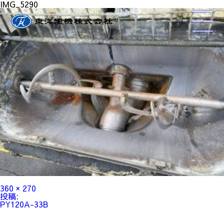
IMG_5290
フ
360 × 270
ル
投
投稿:
サ
稿
PY120A-33B
イ
ナ
ズ
ビ