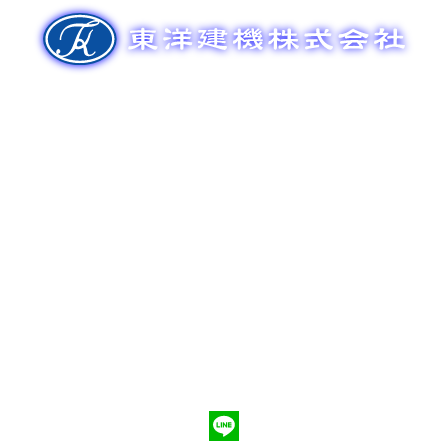
ゲ
ー
シ
ョ
ン
新車販売
整備メンテナンス
中古車販売
部品販売
ポンプ車買取
会社概要
Q&A
お問合わせ
079-553-8207