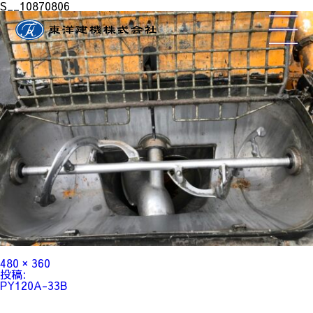
S__10870806
フ
480 × 360
ル
投
投稿:
サ
稿
PY120A-33B
イ
ナ
ズ
ビ