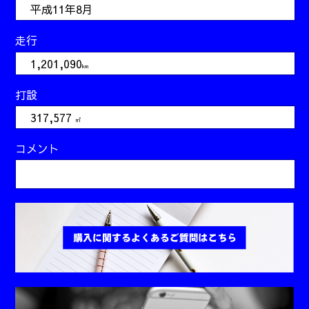
平成11年8月
走行
1,201,090
km
打設
317,577
㎥
コメント