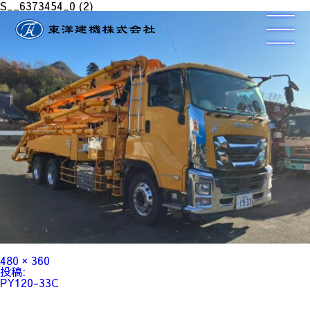
S__6373454_0 (2)
フ
480 × 360
ル
投
投稿:
サ
稿
PY120-33C
イ
ナ
ズ
ビ