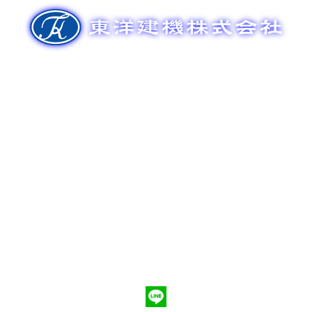
ゲ
ー
シ
ョ
ン
新車販売
整備メンテナンス
中古車販売
部品販売
ポンプ車買取
会社概要
Q&A
お問合わせ
079-553-8207