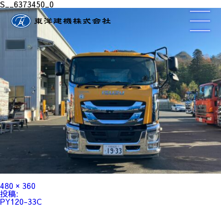
S__6373450_0
フ
480 × 360
ル
投
投稿:
サ
稿
PY120-33C
イ
ナ
ズ
ビ