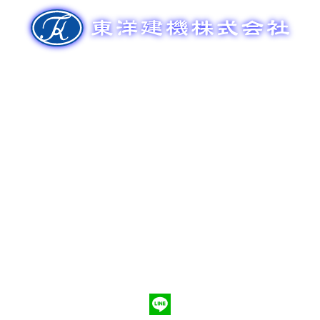
ゲ
ー
シ
ョ
ン
新車販売
整備メンテナンス
中古車販売
部品販売
ポンプ車買取
会社概要
Q&A
お問合わせ
079-553-8207