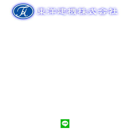
ゲ
ー
シ
ョ
ン
新車販売
整備メンテナンス
中古車販売
部品販売
ポンプ車買取
会社概要
Q&A
お問合わせ
079-553-8207