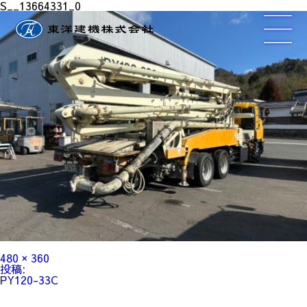
S__13664331_0
フ
480 × 360
ル
投
投稿:
サ
稿
PY120-33C
イ
ナ
ズ
ビ