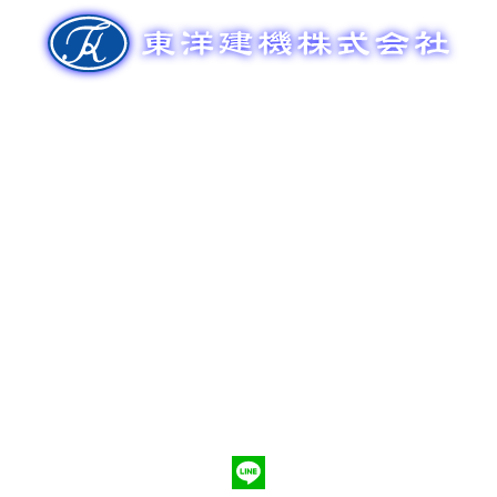
ゲ
ー
シ
ョ
ン
新車販売
整備メンテナンス
中古車販売
部品販売
ポンプ車買取
会社概要
Q&A
お問合わせ
079-553-8207