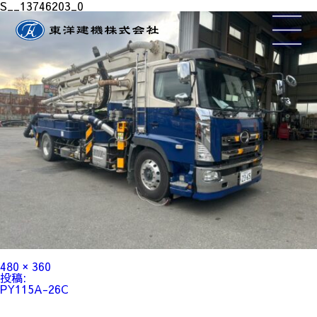
S__13746203_0
フ
480 × 360
ル
投
投稿:
サ
稿
PY115A-26C
イ
ナ
ズ
ビ