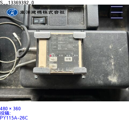
S__13369392_0
フ
480 × 360
ル
投
投稿:
サ
稿
PY115A-26C
イ
ナ
ズ
ビ