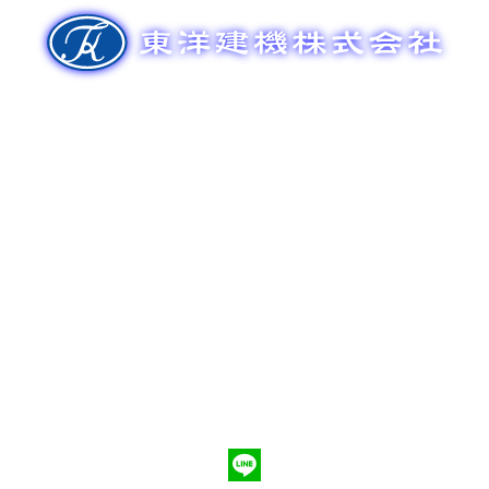
ゲ
ー
シ
ョ
ン
新車販売
整備メンテナンス
中古車販売
部品販売
ポンプ車買取
会社概要
Q&A
お問合わせ
079-553-8207