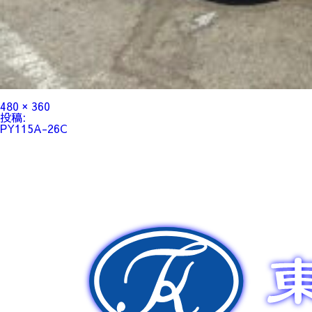
フ
480 × 360
ル
投
投稿:
サ
稿
PY115A-26C
イ
ナ
ズ
ビ
ゲ
ー
シ
ョ
ン