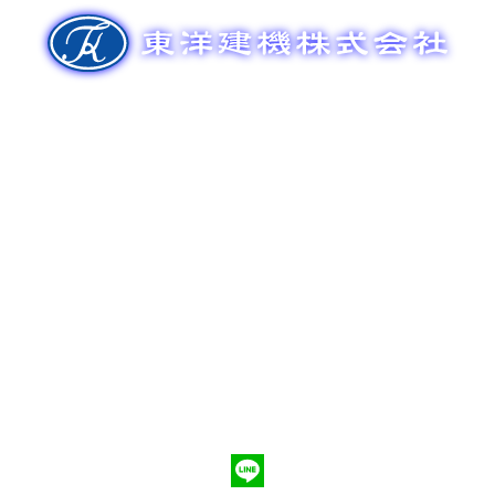
ゲ
ー
シ
ョ
ン
新車販売
整備メンテナンス
中古車販売
部品販売
ポンプ車買取
会社概要
Q&A
お問合わせ
079-553-8207