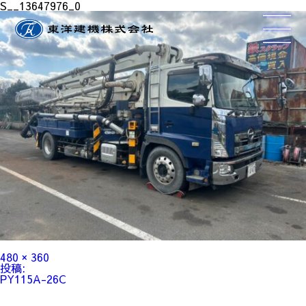
S__13647976_0
フ
480 × 360
ル
投
投稿:
サ
稿
PY115A-26C
イ
ナ
ズ
ビ