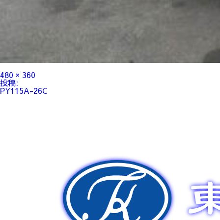
フ
480 × 360
ル
投
投稿:
サ
稿
PY115A-26C
イ
ナ
ズ
ビ
ゲ
ー
シ
ョ
ン