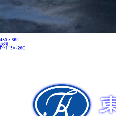
フ
480 × 360
ル
投
投稿:
サ
稿
PY115A-26C
イ
ナ
ズ
ビ
ゲ
ー
シ
ョ
ン