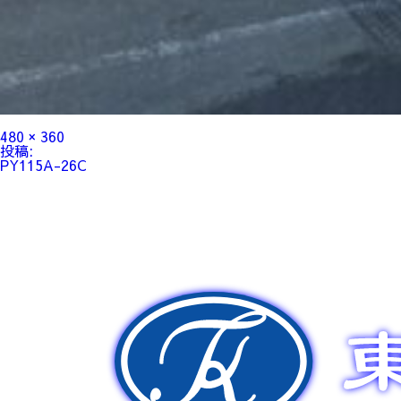
フ
480 × 360
ル
投
投稿:
サ
稿
PY115A-26C
イ
ナ
ズ
ビ
ゲ
ー
シ
ョ
ン