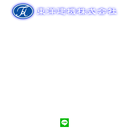
ゲ
ー
シ
ョ
ン
新車販売
整備メンテナンス
中古車販売
部品販売
ポンプ車買取
会社概要
Q&A
お問合わせ
079-553-8207