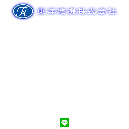
ゲ
ー
シ
ョ
ン
新車販売
整備メンテナンス
中古車販売
部品販売
ポンプ車買取
会社概要
Q&A
お問合わせ
079-553-8207