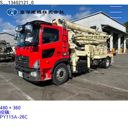
S__13402121_0
フ
480 × 360
ル
投
投稿:
サ
稿
PY115A-26C
イ
ナ
ズ
ビ