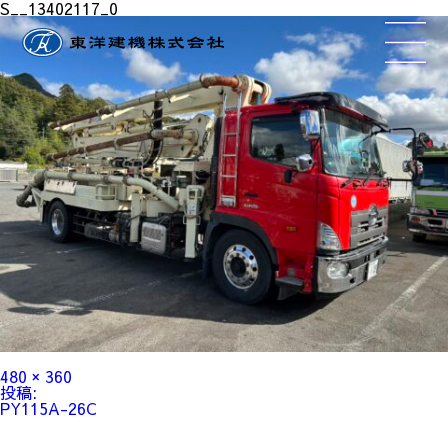
S__13402117_0
フ
480 × 360
ル
投
投稿:
サ
稿
PY115A-26C
イ
ナ
ズ
ビ