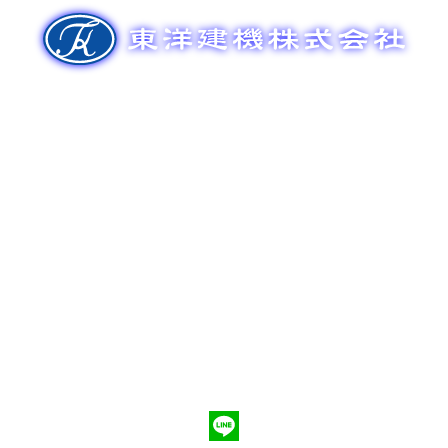
ゲ
ー
シ
ョ
ン
新車販売
整備メンテナンス
中古車販売
部品販売
ポンプ車買取
会社概要
Q&A
お問合わせ
079-553-8207