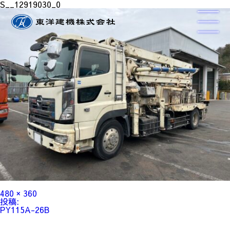
S__12919030_0
フ
480 × 360
ル
投
投稿:
サ
稿
PY115A-26B
イ
ナ
ズ
ビ