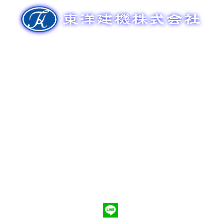
ゲ
ー
シ
ョ
ン
新車販売
整備メンテナンス
中古車販売
部品販売
ポンプ車買取
会社概要
Q&A
お問合わせ
079-553-8207