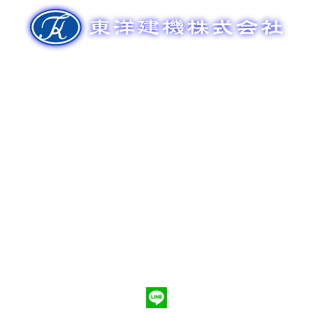
ゲ
ー
シ
ョ
ン
新車販売
整備メンテナンス
中古車販売
部品販売
ポンプ車買取
会社概要
Q&A
お問合わせ
079-553-8207