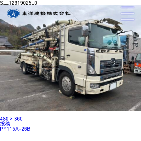
S__12919025_0
フ
480 × 360
ル
投
投稿:
サ
稿
PY115A-26B
イ
ナ
ズ
ビ