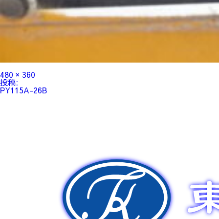
フ
480 × 360
ル
投
投稿:
サ
稿
PY115A-26B
イ
ナ
ズ
ビ
ゲ
ー
シ
ョ
ン