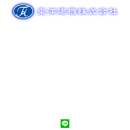
ゲ
ー
シ
ョ
ン
新車販売
整備メンテナンス
中古車販売
部品販売
ポンプ車買取
会社概要
Q&A
お問合わせ
079-553-8207