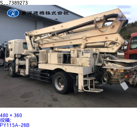
S__7389273
フ
480 × 360
ル
投
投稿:
サ
稿
PY115A-26B
イ
ナ
ズ
ビ