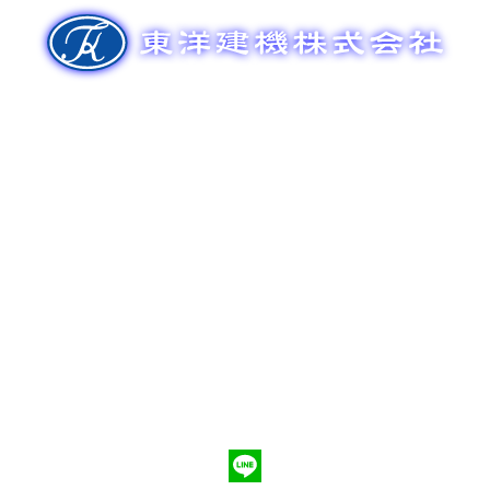
ゲ
ー
シ
ョ
ン
新車販売
整備メンテナンス
中古車販売
部品販売
ポンプ車買取
会社概要
Q&A
お問合わせ
079-553-8207