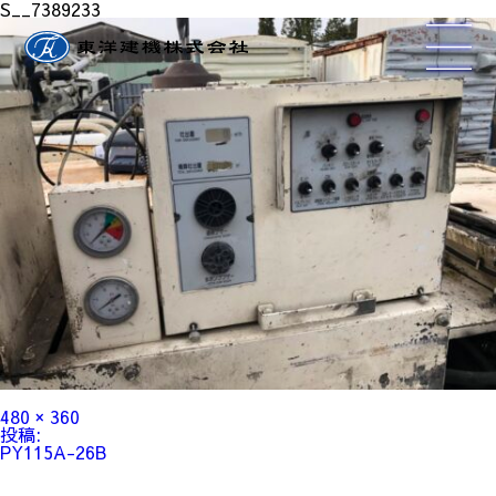
S__7389233
フ
480 × 360
ル
投
投稿:
サ
稿
PY115A-26B
イ
ナ
ズ
ビ